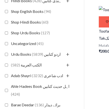
+
(428)
Hindi Books ہندی کتابیں
Shop English Books
(94)
♡
Shop Hindi Books
(60)
Toofan
Shop Urdu Books
(127)
Tak
ک
Uncategorized
(45)
Mutafa
₹
200.
+
(5839)
Urdu Books اردو کتابیں
+
(582)
الكتب العربية
+
(3232)
Adab Shayri ادب شاعری
Ahle Hadees Book اہل حدیث کتابیں
(424)
(136)
Barae Deedar برائے دیدار