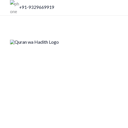
Skip
+91-9329669919
to
content