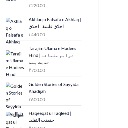
₹
220.00
Akhlaq o Falsafa e Akhlaq |
اخلاق فلسفہ اخلاق
₹
440.00
Tarajim Ulama e Hadees
Hind | تراجم علمائے
حديث ہند
₹
700.00
Golden Stories of Sayyida
Khadijah
₹
600.00
Haqeeqat ul Taqleed |
حقیقت التقلید