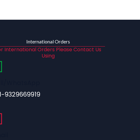
International Orders
r International Orders Please Contact Us
Using
ll/WhatsApp
1-9329669919
ail