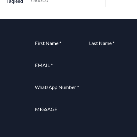
₹
600.00