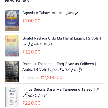
New Books
Aqeeda e Tahawi Arabic | عقیدة الطحاوی
200.00
₹
Qiratul Rashida Urdu Ma Hal ul Lugaht | 2 Vols |
القراءة الراشدہ اردو مع حل لغت
120.00
₹
O
C
Daleel ul Faliheen Li Tarq Riyaz us Saliheen |
r
u
Arabic | 4 Vols | دلیل الفالحین لطرق ریاض الصالحین
i
r
2,200.00
g
r
₹
3,000.00
₹
i
e
n
n
Ilm us Seegha Darsi Ma Tamreen o Taleeq | علم
a
t
الصیغہ درسی مع تمرین و تعلیق
l
p
220.00
p
r
₹
r
i