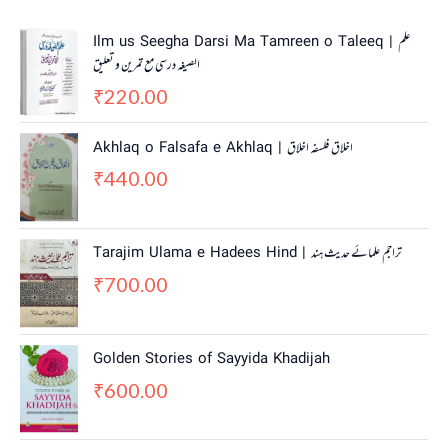
Ilm us Seegha Darsi Ma Tamreen o Taleeq | علم
الصیغہ درسی مع تمرین و تعلیق
220.00
₹
Akhlaq o Falsafa e Akhlaq | اخلاق فلسفہ اخلاق
440.00
₹
Tarajim Ulama e Hadees Hind | تراجم علمائے حديث ہند
700.00
₹
Golden Stories of Sayyida Khadijah
600.00
₹