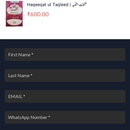
Haqeeqat ul Taqleed | حقیقت التقلید
600.00
₹