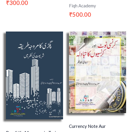
300.00
₹
Fiqh Academy
500.00
₹
Currency Note Aur