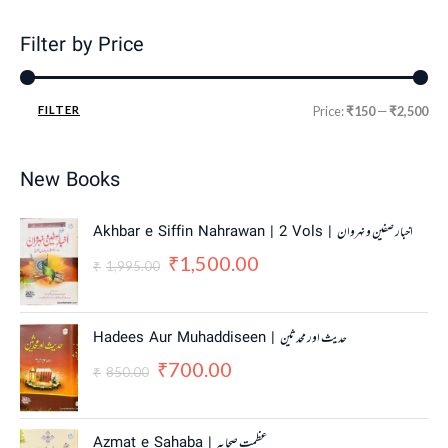
Filter by Price
FILTER
Price:
₹150
—
₹2,500
New Books
O
C
Akhbar e Siffin Nahrawan | 2 Vols | اخبار صفین و نہروان
r
u
1,500.00
₹
i
r
1,995.00
₹
g
r
i
e
n
n
O
C
Hadees Aur Muhaddiseen | حدیث اور محدثین
a
t
r
u
700.00
₹
l
p
i
r
850.00
₹
p
r
g
r
r
i
i
e
i
c
n
n
Azmat e Sahaba | عظمت صحابہ