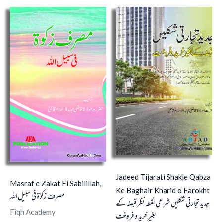
Jadeed Tijarati Shakle Qabza
Masraf e Zakat Fi Sabilillah,
Ke Baghair Kharid o Farokht
مصرف زکوٰۃ فی سبیل الله
جدید تجارتی شکلیں شرعی نقطہ نظر قبضہ کے
Fiqh Academy
بغیر خرید و فروخت