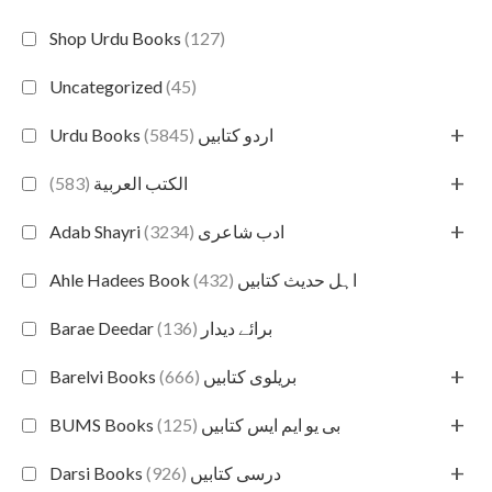
Shop Urdu Books
(127)
Uncategorized
(45)
+
(5845)
Urdu Books اردو کتابیں
+
(583)
الكتب العربية
+
(3234)
Adab Shayri ادب شاعری
(432)
Ahle Hadees Book اہل حدیث کتابیں
(136)
Barae Deedar برائے دیدار
+
(666)
Barelvi Books بریلوی کتابیں
+
(125)
BUMS Books بی یو ایم ایس کتابیں
+
(926)
Darsi Books درسی کتابیں