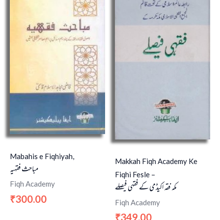
Mabahis e Fiqhiyah,
Makkah Fiqh Academy Ke
مباحث فقہیہ
Fiqhi Fesle –
Fiqh Academy
مکہ فقہ اکیڈمی کے فقہی فیصلے
300.00
₹
Fiqh Academy
349.00
₹