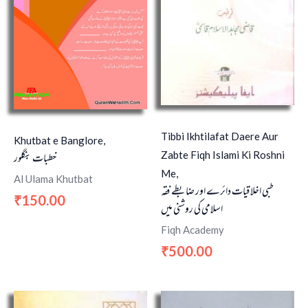
Tibbi Ikhtilafat Daere Aur
Khutbat e Banglore,
خطبات بنگلور
Zabte Fiqh Islami Ki Roshni
Me,
Al Ulama Khutbat
طبی اخلاقیات دائرے اور ضابطے فقہ
150.00
₹
اسلامی کی روشنی میں
Fiqh Academy
500.00
₹