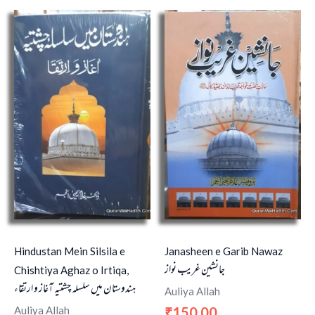
Hindustan Mein Silsila e
Janasheen e Garib Nawaz
جانشین غریب نواز
Chishtiya Aghaz o Irtiqa,
ہندوستان میں سلسلہ چشتیہ آغاز و ارتقاء
Auliya Allah
Auliya Allah
150.00
₹