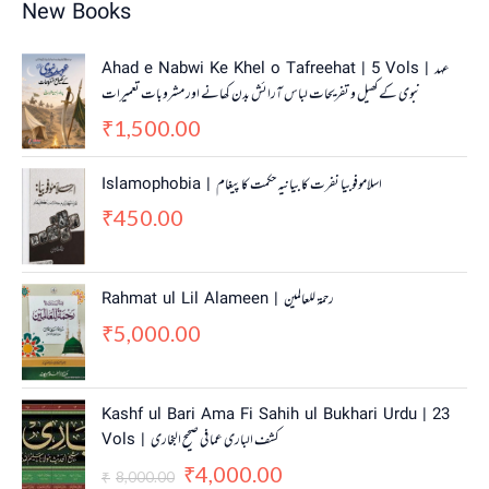
New Books
Ahad e Nabwi Ke Khel o Tafreehat | 5 Vols | عہد
نبوی کے کھیل و تفریحات لباس آرائش بدن کھانے اور مشروبات تعمیرات
1,500.00
₹
Islamophobia | اسلاموفوبیا نفرت کا بیانیہ حکمت کا پیغام
450.00
₹
Rahmat ul Lil Alameen | رحمۃ للعالمین
5,000.00
₹
O
C
Kashf ul Bari Ama Fi Sahih ul Bukhari Urdu | 23
r
u
Vols | کشف الباری عما فی صحیح البخاری
i
r
4,000.00
g
r
₹
8,000.00
₹