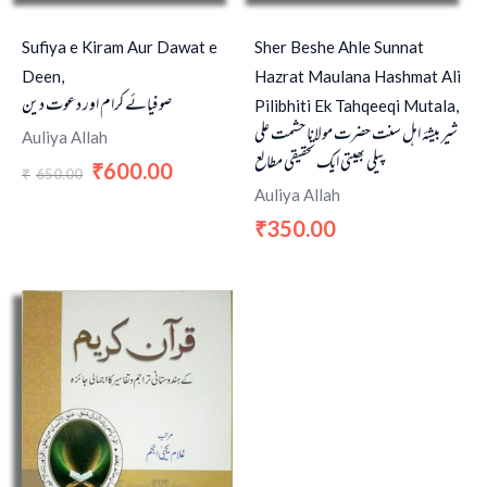
Sufiya e Kiram Aur Dawat e
Sher Beshe Ahle Sunnat
Deen,
Hazrat Maulana Hashmat Ali
صوفیائے کرام اور دعوت دین
Pilibhiti Ek Tahqeeqi Mutala,
شیر بیشۂ اہل سنت حضرت مولانا حشمت علی
Auliya Allah
پیلی بھیتی ایک تحقیقی مطالع
600.00
₹
650.00
₹
Auliya Allah
350.00
₹