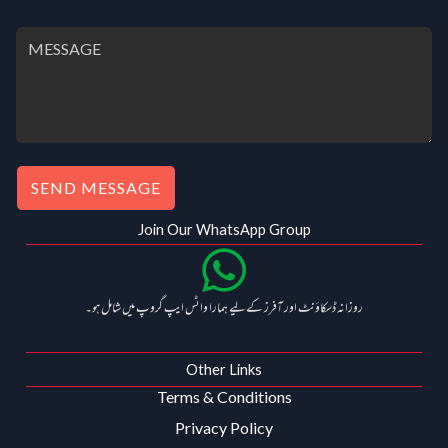
.
0
.
0
0
.
0
0
.
0
.
SEND MESSAGE
Join Our WhatsApp Group
روزانہ ڈسکاؤنٹ اور آفرز کے لیے ہمارا واٹس ایپ گروپ میں شامل ہو۔
Other Links
Terms & Conditions
Privacy Policy