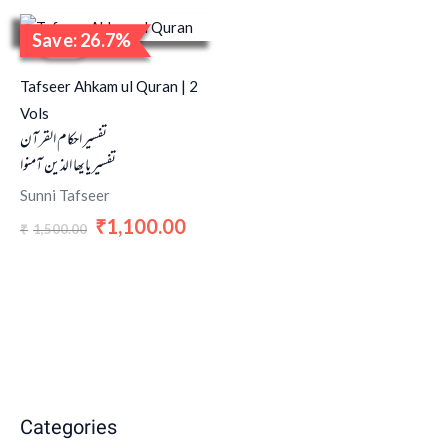
Original
Current
Save: 26.7%
price
price
Sale!
was:
is:
₹1,500.00.
₹1,100.00.
Tafseer Ahkam ul Quran | 2
Vols
تفسیر احکام القرآن
تفسیر یایھا الذین آمنوا
Sunni Tafseer
1,100.00
₹
1,500.00
₹
Categories