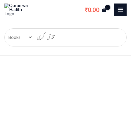
Skip
0.00
₹
to
content