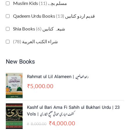
(11)
Muslim Kids مسلم بچے
(13)
Qadeem Urdu Books قدیم اردو کتابیں
(6)
Shia Books شیعہ کتابیں
(78)
شراء الكتب العربية
New Books
Rahmat ul Lil Alameen | رحمۃ للعالمین
5,000.00
₹
O
C
Kashf ul Bari Ama Fi Sahih ul Bukhari Urdu | 23
r
u
Vols | کشف الباری عما فی صحیح البخاری
i
r
4,000.00
g
r
₹
8,000.00
₹
i
e