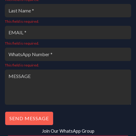
.
0
.
:
6
0
0
₹
0
.
0
8
0
This field is required.
0
.
0
.
0
0
0
.
.
0
0
.
This field is required.
0
.
This field is required.
SEND MESSAGE
Join Our WhatsApp Group