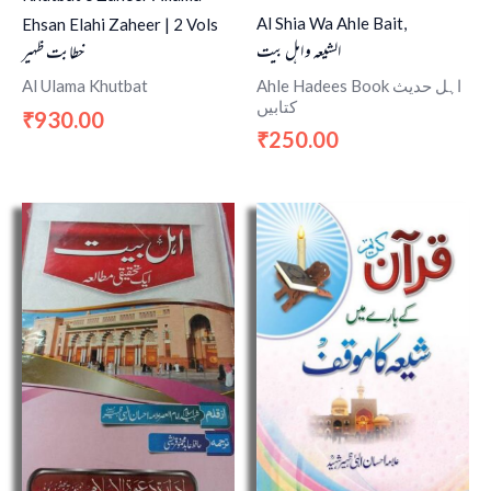
Al Shia Wa Ahle Bait,
Ehsan Elahi Zaheer | 2 Vols
الشیعہ و اہل بیت
خطابت ظہیر
Ahle Hadees Book اہل حدیث
Al Ulama Khutbat
کتابیں
930.00
₹
250.00
₹