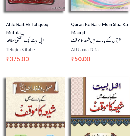
Quran Ke Bare Mein Shia Ka
Ahle Bait Ek Tahqeeqi
Mauqif,
Mutala,
قرآن کے بارے میں شیعہ کا موقف
اہل بیت ایک تحقیقی مطالعہ
Al Ulama Difa
Tehqiqi Kitabe
50.00
375.00
₹
₹