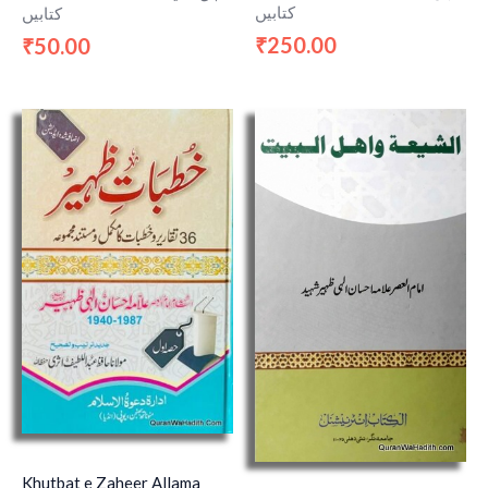
کتابیں
کتابیں
250.00
50.00
₹
₹
Khutbat e Zaheer Allama