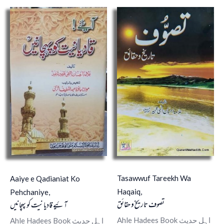
Tasawwuf Tareekh Wa
Aaiye e Qadianiat Ko
Haqaiq,
Pehchaniye,
تصوف تاریخ و حقائق
آئیے قادیانیت کو پہچانیں
Ahle Hadees Book اہل حدیث
Ahle Hadees Book اہل حدیث