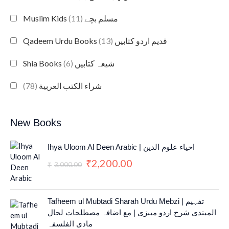
(11)
Muslim Kids مسلم بچے
(13)
Qadeem Urdu Books قدیم اردو کتابیں
(6)
Shia Books شیعہ کتابیں
(78)
شراء الكتب العربية
New Books
O
C
Ihya Uloom Al Deen Arabic | احياء علوم الدين
r
u
2,200.00
₹
i
r
3,000.00
₹
g
r
i
e
n
n
Tafheem ul Mubtadi Sharah Urdu Mebzi | تفہیم
a
t
المبتدی شرح اردو میبزی | مع اضافہ مصطلحات لحال
l
p
مادی الفلسفہ
p
r