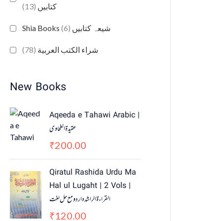
(13)
کتابیں
(6)
Shia Books شیعہ کتابیں
(78)
شراء الكتب العربية
New Books
Aqeeda e Tahawi Arabic |
عقیدة الطحاوی
200.00
₹
Qiratul Rashida Urdu Ma
Hal ul Lugaht | 2 Vols |
القراءة الراشدہ اردو مع حل لغت
120.00
₹