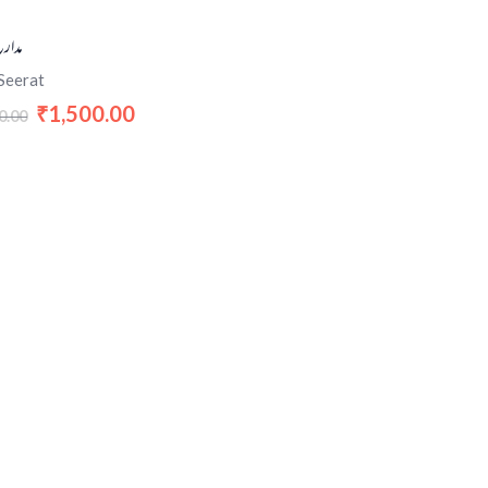
مدار
Seerat
1,500.00
₹
0.00