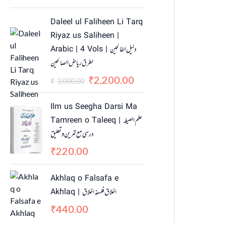
O
C
Daleel ul Faliheen Li Tarq
r
u
Riyaz us Saliheen |
i
r
Arabic | 4 Vols | دلیل الفالحین
g
r
لطرق ریاض الصالحین
i
e
n
n
2,200.00
₹
3,000.00
₹
a
t
l
p
Ilm us Seegha Darsi Ma
p
r
Tamreen o Taleeq | علم الصیغہ
r
i
درسی مع تمرین و تعلیق
i
c
c
e
220.00
₹
e
i
w
s
Akhlaq o Falsafa e
a
:
Akhlaq | اخلاق فلسفہ اخلاق
s
₹
440.00
₹
:
2
₹
,