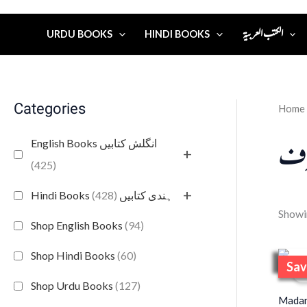
الكتب العربية
URDU BOOKS
HINDI BOOKS
Categories
Home
شرف
English Books انگلش کتابیں
+
(425)
+
(428)
Hindi Books ہندی کتابیں
Showin
Shop English Books
(94)
Shop Hindi Books
(60)
Sav
S
Shop Urdu Books
(127)
Madari