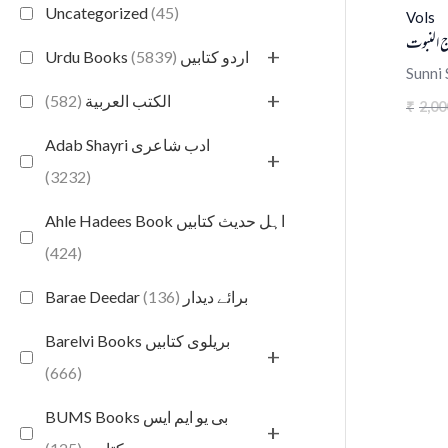
Uncategorized
(45)
Vols
ج النبوت
+
(5839)
Urdu Books اردو کتابیں
Sunni 
+
(582)
الكتب العربية
2,00
₹
Adab Shayri ادب شاعری
+
(3232)
Ahle Hadees Book اہل حدیث کتابیں
(424)
(136)
Barae Deedar برائے دیدار
Barelvi Books بریلوی کتابیں
+
(666)
BUMS Books بی یو ایم ایس
+