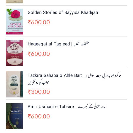
Golden Stories of Sayyida Khadijah
600.00
₹
Haqeeqat ul Taqleed | حقیقت التقلید
600.00
₹
Tazkira Sahaba o Ahle Bait | تذکرہ صحابہ واہل بیت | سوال و
جواب کی روشنی میں
300.00
₹
Amir Usmani e Tabsire | عامر عثمانی کے تبصرے
600.00
₹