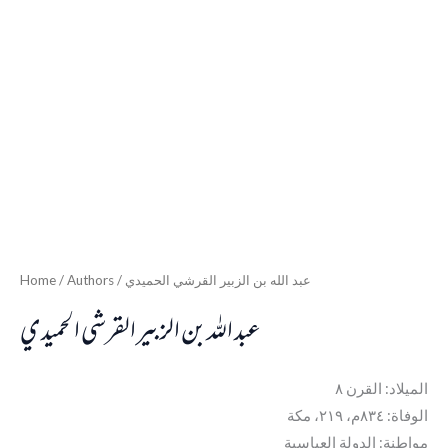
Home
/ Authors / عبد الله بن الزبير القرشي الحميدي
عبد الله بن الزبير القرشي الحميدي
الميلاد: القرن ٨
الوفاة: ٨٣٤م، ٢١٩، مكة
مواطنة: الدولة العباسية