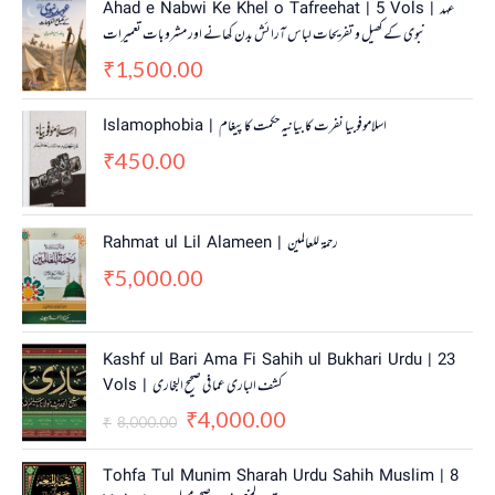
Ahad e Nabwi Ke Khel o Tafreehat | 5 Vols | عہد
نبوی کے کھیل و تفریحات لباس آرائش بدن کھانے اور مشروبات تعمیرات
1,500.00
₹
Islamophobia | اسلاموفوبیا نفرت کا بیانیہ حکمت کا پیغام
450.00
₹
Rahmat ul Lil Alameen | رحمۃ للعالمین
5,000.00
₹
O
C
Kashf ul Bari Ama Fi Sahih ul Bukhari Urdu | 23
r
u
Vols | کشف الباری عما فی صحیح البخاری
i
r
4,000.00
g
r
₹
8,000.00
₹
i
e
n
n
O
C
Tohfa Tul Munim Sharah Urdu Sahih Muslim | 8
a
t
r
u