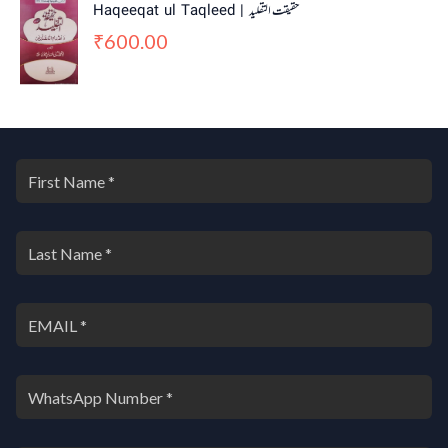
Haqeeqat ul Taqleed | حقیقت التقلید
600.00
₹