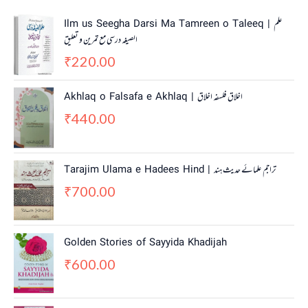
Ilm us Seegha Darsi Ma Tamreen o Taleeq | علم
الصیغہ درسی مع تمرین و تعلیق
220.00
₹
Akhlaq o Falsafa e Akhlaq | اخلاق فلسفہ اخلاق
440.00
₹
Tarajim Ulama e Hadees Hind | تراجم علمائے حديث ہند
700.00
₹
Golden Stories of Sayyida Khadijah
600.00
₹