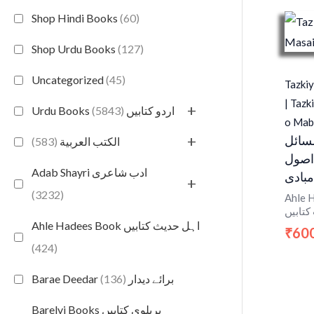
Shop Hindi Books
(60)
Shop Urdu Books
(127)
Uncategorized
(45)
Tazkiy
| Tazk
+
(5843)
Urdu Books اردو کتابیں
o Mab
+
سائل
(583)
الكتب العربية
اصول
Adab Shayri ادب شاعری
مبادی
+
(3232)
Ahle H
کتابیں
Ahle Hadees Book اہل حدیث کتابیں
60
₹
(424)
(136)
Barae Deedar برائے دیدار
Barelvi Books بریلوی کتابیں