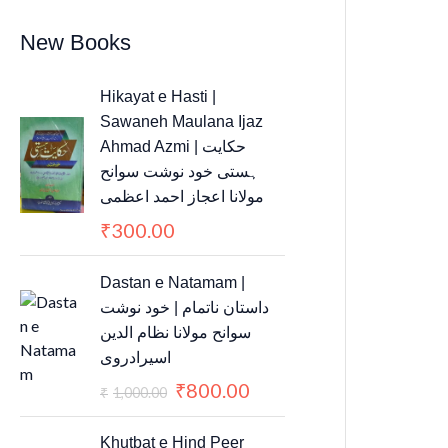
New Books
Hikayat e Hasti |
Sawaneh Maulana Ijaz
Ahmad Azmi | حکایت
ہستی خود نوشت سوانح
مولانا اعجاز احمد اعظمی
300.00
₹
O
C
Dastan e Natamam |
r
u
داستان ناتمام | خود نوشت
i
r
سوانح مولانا نظام الدین
g
r
اسیرادروی
i
e
800.00
₹
n
n
1,000.00
₹
a
t
l
p
Khutbat e Hind Peer