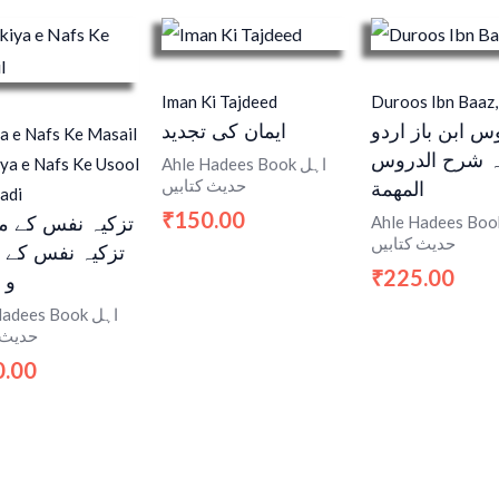
Iman Ki Tajdeed
Duroos Ibn Baaz,
س ابن باز اردو
ایمان کی تجدید
a e Nafs Ke Masail
ہ شرح الدروس
iya e Nafs Ke Usool
Ahle Hadees Book اہل
حدیث کتابیں
المهمة
adi
150.00
₹
Ahle Hadees Book ل
تزکیہ نفس کے م
حدیث کتابیں
تزکیہ نفس کے 
225.00
₹
و 
adees Book اہل
حدیث 
0.00