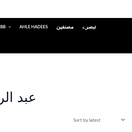
تبصرے
مصنفین
IBB
AHLE HADEES
عبد الر