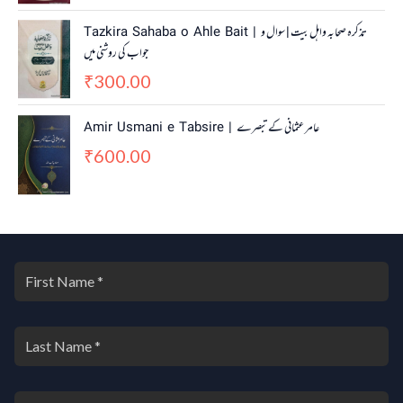
Tazkira Sahaba o Ahle Bait | تذکرہ صحابہ واہل بیت | سوال و
جواب کی روشنی میں
300.00
₹
Amir Usmani e Tabsire | عامر عثمانی کے تبصرے
600.00
₹