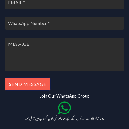
SEND MESSAGE
Join Our WhatsApp Group
روزانہ ڈسکاؤنٹ اور آفرز کے لیے ہمارا واٹس ایپ گروپ میں شامل ہو۔