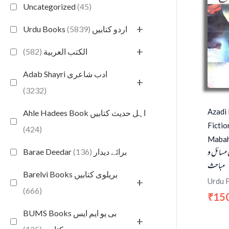
Uncategorized
(45)
+
(5839)
Urdu Books اردو کتابیں
+
(582)
الكتب العربية
Adab Shayri ادب شاعری
+
(3232)
Azadi
Ahle Hadees Book اہل حدیث کتابیں
Fictio
(424)
Mabah
 مسائل و
(136)
Barae Deedar برائے دیدار
مباحث
Barelvi Books بریلوی کتابیں
+
Urdu F
(666)
15
₹
BUMS Books بی یو ایم ایس
+