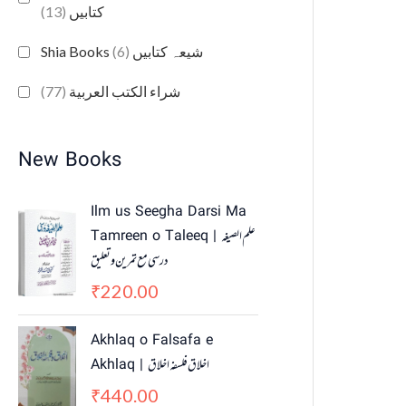
(13)
کتابیں
(6)
Shia Books شیعہ کتابیں
(77)
شراء الكتب العربية
New Books
Ilm us Seegha Darsi Ma
Tamreen o Taleeq | علم الصیغہ
درسی مع تمرین و تعلیق
220.00
₹
Akhlaq o Falsafa e
Akhlaq | اخلاق فلسفہ اخلاق
440.00
₹