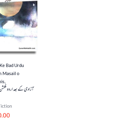
 Ke Bad Urdu
n Masail o
is,
آزادی کے بعد اردو فکشن
iction
0.00