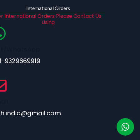
International Orders
r International Orders Please Contact Us
Using
ll/WhatsApp
1-9329669919
ail
h.india@gmail.com