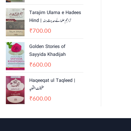
Tarajim Ulama e Hadees
Hind | تراجم علمائے حديث ہند
700.00
₹
Golden Stories of
Sayyida Khadijah
600.00
₹
Haqeeqat ul Taqleed |
حقیقت التقلید
600.00
₹