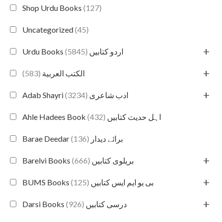
Shop Urdu Books
(127)
Uncategorized
(45)
+
(5845)
Urdu Books اردو کتابیں
+
(583)
الكتب العربية
+
(3234)
Adab Shayri ادب شاعری
(432)
Ahle Hadees Book اہل حدیث کتابیں
(136)
Barae Deedar برائے دیدار
+
(666)
Barelvi Books بریلوی کتابیں
+
(125)
BUMS Books بی یو ایم ایس کتابیں
+
(926)
Darsi Books درسی کتابیں