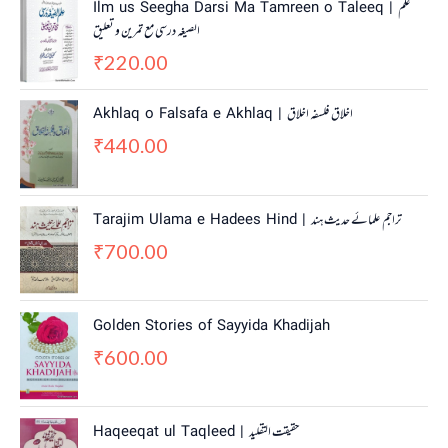
Ilm us Seegha Darsi Ma Tamreen o Taleeq | علم
الصیغہ درسی مع تمرین و تعلیق
220.00
₹
Akhlaq o Falsafa e Akhlaq | اخلاق فلسفہ اخلاق
440.00
₹
Tarajim Ulama e Hadees Hind | تراجم علمائے حديث ہند
700.00
₹
Golden Stories of Sayyida Khadijah
600.00
₹
Haqeeqat ul Taqleed | حقیقت التقلید