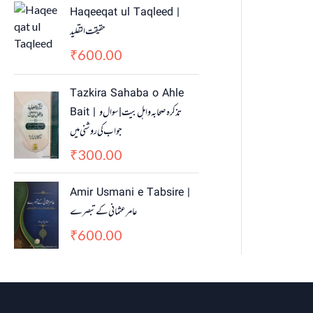
Haqeeqat ul Taqleed |
حقیقت التقلید
600.00
₹
Tazkira Sahaba o Ahle
Bait | تذکرہ صحابہ واہل بیت | سوال و
جواب کی روشنی میں
300.00
₹
Amir Usmani e Tabsire |
عامر عثمانی کے تبصرے
600.00
₹