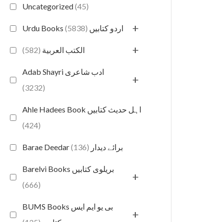
Uncategorized
(45)
+
(5838)
Urdu Books اردو کتابیں
+
(582)
الكتب العربية
Adab Shayri ادب شاعری
+
(3232)
Ahle Hadees Book اہل حدیث کتابیں
(424)
(136)
Barae Deedar برائے دیدار
Barelvi Books بریلوی کتابیں
+
(666)
BUMS Books بی یو ایم ایس
+