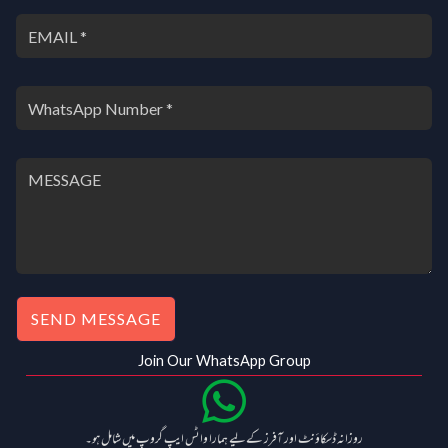
SEND MESSAGE
Join Our WhatsApp Group
روزانہ ڈسکاؤنٹ اور آفرز کے لیے ہمارا واٹس ایپ گروپ میں شامل ہو۔