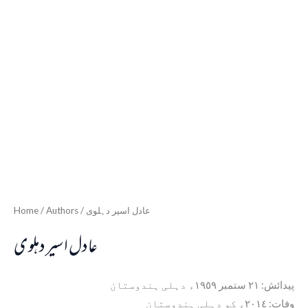
Home
/ Authors / عادل اسیر دہلوی
عادل اسیر دہلوی
پیدائش: ٢١ ستمبر ١٩٥٩ء دہلی ہندوستان
وفات: ٢٠١٤ء کو دہلی ہندوستان