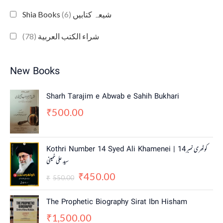
(6)
Shia Books شیعہ کتابیں
(78)
شراء الكتب العربية
New Books
Sharh Tarajim e Abwab e Sahih Bukhari
500.00
₹
O
C
Kothri Number 14 Syed Ali Khamenei | کوٹھری نمبر 14
r
u
سید علی خمینی
i
r
450.00
g
r
₹
550.00
₹
i
e
n
n
The Prophetic Biography Sirat Ibn Hisham
a
t
1,500.00
₹
l
p