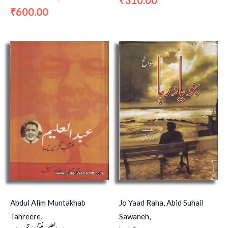
310.00
₹
600.00
₹
Abdul Alim Muntakhab
Jo Yaad Raha, Abid Suhail
Tahreere,
Sawaneh,