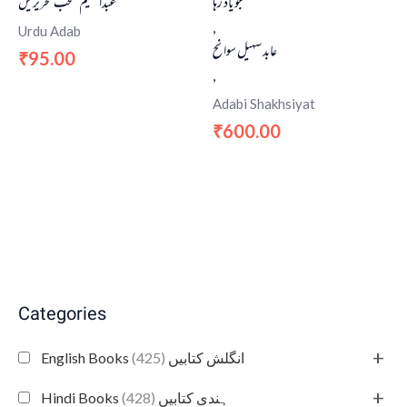
جو یاد رہا
عبدالعلیم منتخب تحریریں
,
Urdu Adab
عابد سہیل سوانح
95.00
₹
,
Adabi Shakhsiyat
600.00
₹
Categories
+
(425)
English Books انگلش کتابیں
+
(428)
Hindi Books ہندی کتابیں