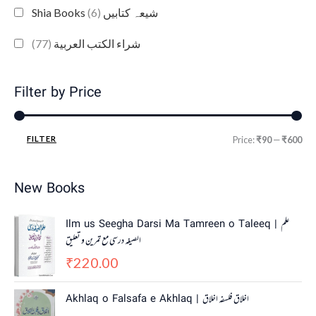
(6)
Shia Books شیعہ کتابیں
(77)
شراء الكتب العربية
Filter by Price
FILTER
Price:
₹90
—
₹600
New Books
Ilm us Seegha Darsi Ma Tamreen o Taleeq | علم
الصیغہ درسی مع تمرین و تعلیق
220.00
₹
Akhlaq o Falsafa e Akhlaq | اخلاق فلسفہ اخلاق