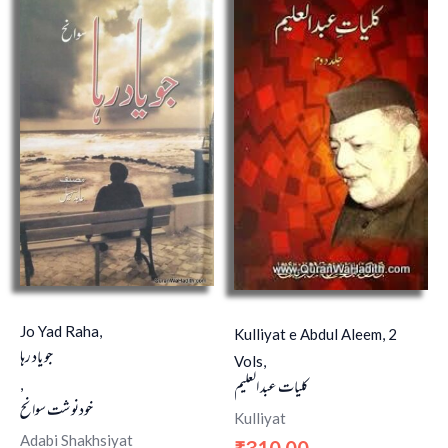
Jo Yad Raha,
Kulliyat e Abdul Aleem, 2
جو یاد رہا
Vols,
کلیات عبد العلیم
,
خودنوشت سوانح
Kulliyat
Adabi Shakhsiyat