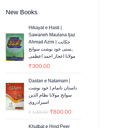
New Books
Hikayat e Hasti |
Sawaneh Maulana Ijaz
Ahmad Azmi | حکایت
ہستی خود نوشت سوانح
مولانا اعجاز احمد اعظمی
300.00
₹
O
C
Dastan e Natamam |
r
u
داستان ناتمام | خود نوشت
i
r
سوانح مولانا نظام الدین
g
r
اسیرادروی
i
e
800.00
₹
n
n
1,000.00
₹
a
t
l
p
Khutbat e Hind Peer