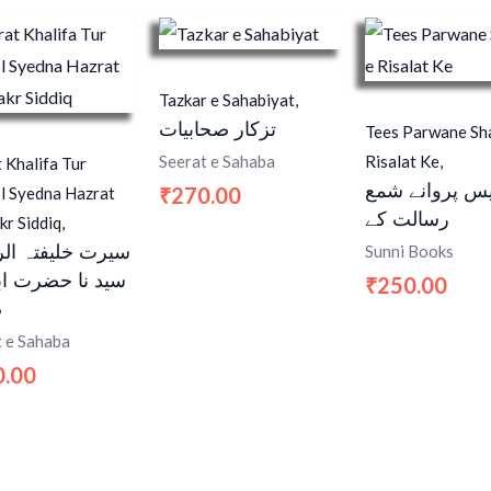
Tazkar e Sahabiyat,
تزکار صحابیات
Tees Parwane Sh
Risalat Ke,
Seerat e Sahaba
 Khalifa Tur
یس پروانے شمع
270.00
l Syedna Hazrat
₹
رسالت کے
r Siddiq,
سیرت خلیفتہ ال
Sunni Books
سید نا حضرت اب
250.00
₹
ص
t e Sahaba
0.00