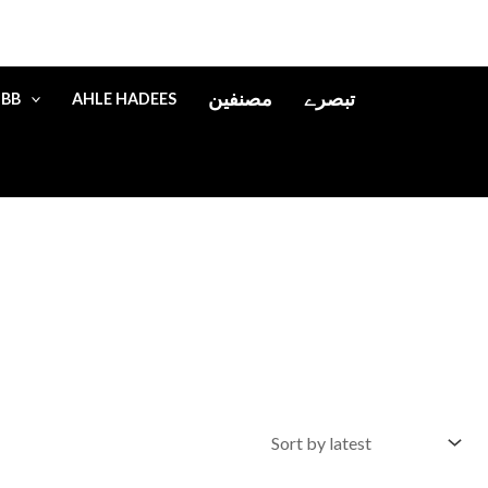
تبصرے
مصنفین
IBB
AHLE HADEES