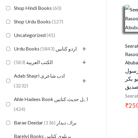
Shop Hindi Books
(60)
Shop Urdu Books
(127)
Uncategorized
(45)
Seerat
+
(5843)
Urdu Books اردو کتابیں
Rasoo
+
(583)
الكتب العربية
Abubak
رسول
Adab Shayri ادب شاعری
و بکر
+
(3232)
دیق
Seera
Ahle Hadees Book اہل حدیث کتابیں
25
₹
(424)
(136)
Barae Deedar برائے دیدار
Barelvi Books بریلوی کتابیں