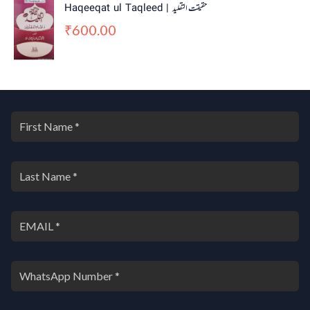
Haqeeqat ul Taqleed | حقیقت التقلید
600.00
₹