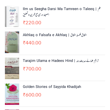
Ilm us Seegha Darsi Ma Tamreen o Taleeq | علم
الصیغہ درسی مع تمرین و تعلیق
220.00
₹
Akhlaq o Falsafa e Akhlaq | اخلاق فلسفہ اخلاق
440.00
₹
Tarajim Ulama e Hadees Hind | تراجم علمائے حديث ہند
700.00
₹
Golden Stories of Sayyida Khadijah
600.00
₹