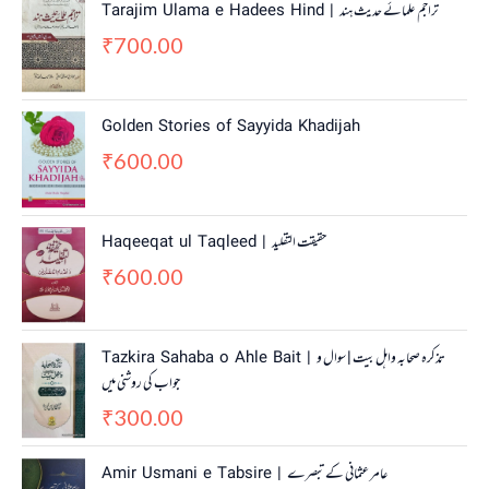
Tarajim Ulama e Hadees Hind | تراجم علمائے حديث ہند
700.00
₹
Golden Stories of Sayyida Khadijah
600.00
₹
Haqeeqat ul Taqleed | حقیقت التقلید
600.00
₹
Tazkira Sahaba o Ahle Bait | تذکرہ صحابہ واہل بیت | سوال و
جواب کی روشنی میں
300.00
₹
Amir Usmani e Tabsire | عامر عثمانی کے تبصرے