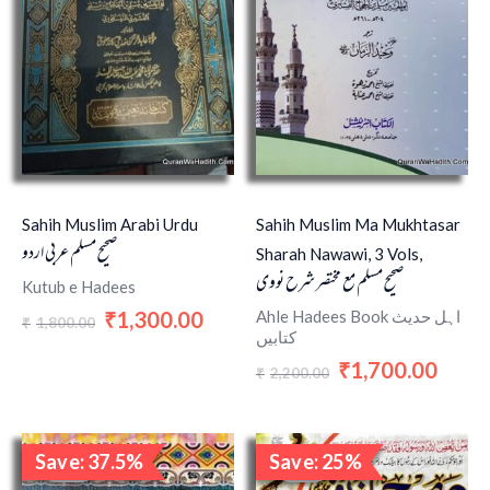
Sahih Muslim Arabi Urdu
Sahih Muslim Ma Mukhtasar
صحیح مسلم عربی اردو
Sharah Nawawi, 3 Vols,
صحیح مسلم مع مختصر شرح نووی
Kutub e Hadees
Ahle Hadees Book اہل حدیث
1,300.00
₹
1,800.00
₹
کتابیں
1,700.00
₹
2,200.00
₹
Original
Current
Original
Curren
Save: 37.5%
Save: 25%
price
price
price
price
Sale!
Sale!
was:
is:
was:
is: