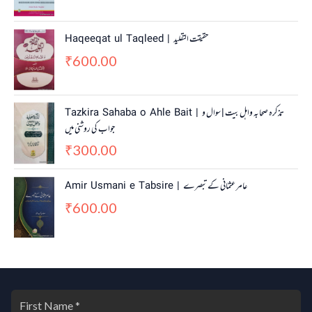
Haqeeqat ul Taqleed | حقیقت التقلید
600.00
₹
Tazkira Sahaba o Ahle Bait | تذکرہ صحابہ واہل بیت | سوال و
جواب کی روشنی میں
300.00
₹
Amir Usmani e Tabsire | عامر عثمانی کے تبصرے
600.00
₹