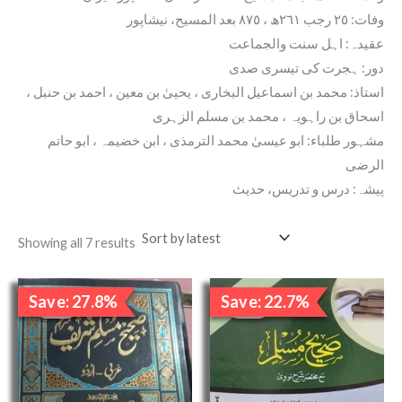
وفات: ٢٥ رجب ٢٦١ھ ، ٨٧٥ بعد المسیح، نیشاپور
عقیدہ: اہل سنت والجماعت
دور: ہجرت کی تیسری صدی
استاذ: محمد بن اسماعیل البخاری ، یحییٰ بن معین ، احمد بن حنبل ،
اسحاق بن راہویہ ، محمد بن مسلم الزہری
مشہور طلباء: ابو عیسیٰ محمد الترمذی ، ابن خضیمہ ، ابو حاتم
الرضی
پیشہ: درس و تدریس، حدیث
Showing all 7 results
Original
Current
Original
Curren
Save: 27.8%
Save: 22.7%
price
price
price
price
Sale!
Sale!
was:
is:
was:
is:
₹1,800.00.
₹1,300.00.
₹2,200.00.
₹1,700