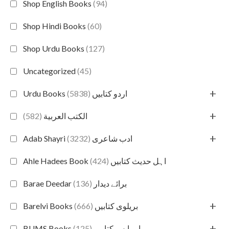
Shop English Books
(94)
Shop Hindi Books
(60)
Shop Urdu Books
(127)
Uncategorized
(45)
+
(5838)
Urdu Books اردو کتابیں
+
(582)
الكتب العربية
+
(3232)
Adab Shayri ادب شاعری
(424)
Ahle Hadees Book اہل حدیث کتابیں
(136)
Barae Deedar برائے دیدار
+
(666)
Barelvi Books بریلوی کتابیں
+
(125)
BUMS Books بی یو ایم ایس کتابیں