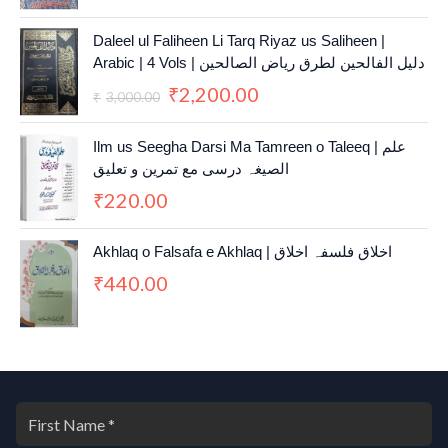
O
C
Daleel ul Faliheen Li Tarq Riyaz us Saliheen |
r
u
Arabic | 4 Vols | دلیل الفالحین لطرق ریاض الصالحین
i
r
2,200.00
₹
g
r
3,000.00
₹
i
e
n
n
Ilm us Seegha Darsi Ma Tamreen o Taleeq | علم
a
t
الصیغہ درسی مع تمرین و تعلیق
l
p
220.00
₹
p
r
r
i
i
c
Akhlaq o Falsafa e Akhlaq | اخلاق فلسفہ اخلاق
c
e
440.00
₹
e
i
w
s
a
:
s
₹
:
2
₹
,
3
2
,
0