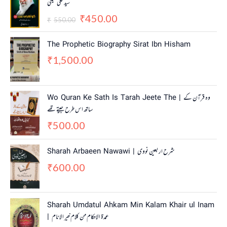
سید علی خمینی
i
r
450.00
g
r
₹
550.00
₹
i
e
n
n
The Prophetic Biography Sirat Ibn Hisham
a
t
1,500.00
₹
l
p
p
r
r
i
i
c
Wo Quran Ke Sath Is Tarah Jeete The | وہ قرآن کے
c
e
ساتھ اس طرح جیتے تھے
e
i
w
s
500.00
₹
a
:
s
₹
Sharah Arbaeen Nawawi | شرح اربعین نووی
:
4
600.00
₹
5
₹
5
0
5
.
0
0
Sharah Umdatul Ahkam Min Kalam Khair ul Inam
.
0
| عمدۃ الاحکام من کلام خیر الانام
0
.