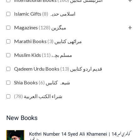
(8)
Islamic Gifts اسلامی حدیہ
+
(128)
Magazines میگزین
(3)
Marathi Books مراٹھی کتابیں
(11)
Muslim Kids مسلم بچے
(13)
Qadeem Urdu Books قدیم اردو کتابیں
(6)
Shia Books شیعہ کتابیں
(78)
شراء الكتب العربية
New Books
O
C
Kothri Number 14 Syed Ali Khamenei | کوٹھری نمبر 14
r
u