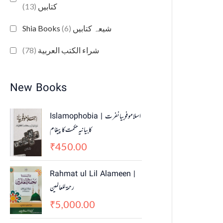
(13)
کتابیں
(6)
Shia Books شیعہ کتابیں
(78)
شراء الكتب العربية
New Books
Islamophobia | اسلاموفوبیا نفرت
کا بیانیہ حکمت کا پیغام
450.00
₹
Rahmat ul Lil Alameen |
رحمۃ للعالمین
5,000.00
₹