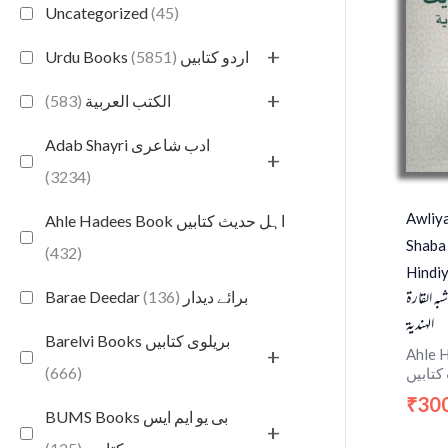
Uncategorized
(45)
+
(5851)
Urdu Books اردو کتابیں
+
(583)
الكتب العربية
Adab Shayri ادب شاعری
+
(3234)
Awliya
Ahle Hadees Book اہل حدیث کتابیں
Shaba 
(432)
Hindiy
به القارة
(136)
Barae Deedar برائے دیدار
الهندية
Barelvi Books بریلوی کتابیں
+
Ahle H
(666)
کتابیں
30
₹
BUMS Books بی یو ایم ایس
+