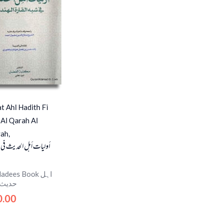
t Ahl Hadith Fi
Al Qarah Al
ah,
أوليات أهل الحديث في ش
adees Book اہل
حدیث 
0.00