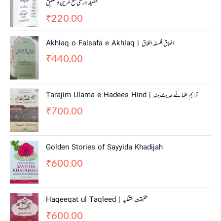
الصیغہ درسی مع تمرین و تعلیق
220.00
₹
Akhlaq o Falsafa e Akhlaq | اخلاق فلسفہ اخلاق
440.00
₹
Tarajim Ulama e Hadees Hind | تراجم علمائے حديث ہند
700.00
₹
Golden Stories of Sayyida Khadijah
600.00
₹
Haqeeqat ul Taqleed | حقیقت التقلید
600.00
₹