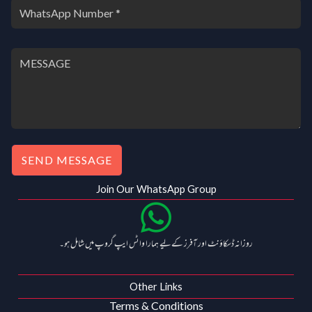
SEND MESSAGE
Join Our WhatsApp Group
روزانہ ڈسکاؤنٹ اور آفرز کے لیے ہمارا واٹس ایپ گروپ میں شامل ہو۔
Other Links
Terms & Conditions