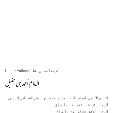
Home
/ Authors / الإمام أحمد بن حنبل
الإمام أحمد بن حنبل
الاسم الكامل: أبو عبد الله أحمد بن محمد بن حنبل الشيباني الذهلي
الولادة: ١٦٤هـ، ٧٨٠م، بغداد، العراق
الوفاة: ٢٤١هـ، ٨٥٥م، بغداد، العراق