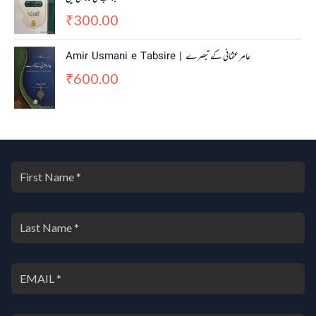
300.00
₹
Amir Usmani e Tabsire | عامر عثمانی کے تبصرے
600.00
₹