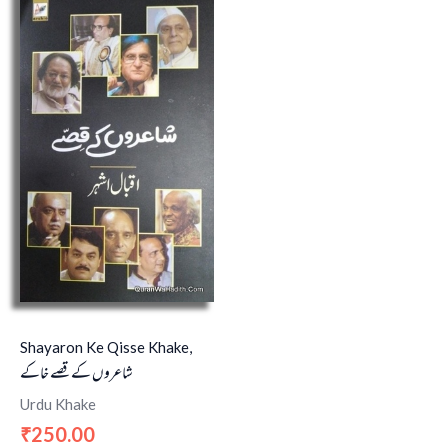
Shayaron Ke Qisse Khake,
شاعروں کے قصے خاکے
Urdu Khake
250.00
₹