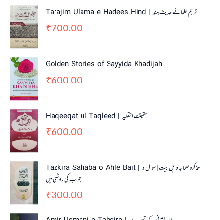
Tarajim Ulama e Hadees Hind | تراجم علمائے حديث ہند
700.00
₹
Golden Stories of Sayyida Khadijah
600.00
₹
Haqeeqat ul Taqleed | حقیقت التقلید
600.00
₹
Tazkira Sahaba o Ahle Bait | تذکرہ صحابہ واہل بیت | سوال و
جواب کی روشنی میں
300.00
₹