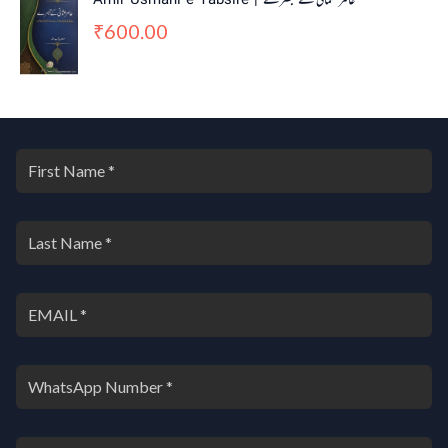
Amir Usmani e Tabsire | عامر عثمانی کے تبصرے
600.00
₹