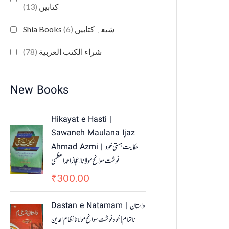
(13)
کتابیں
(6)
Shia Books شیعہ کتابیں
(78)
شراء الكتب العربية
New Books
Hikayat e Hasti |
Sawaneh Maulana Ijaz
Ahmad Azmi | حکایت ہستی خود
نوشت سوانح مولانا اعجاز احمد اعظمی
300.00
₹
O
C
Dastan e Natamam | داستان
r
u
ناتمام | خود نوشت سوانح مولانا نظام الدین
i
r