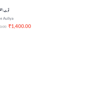
قوت القل
e Auliya
1,400.00
₹
0.00