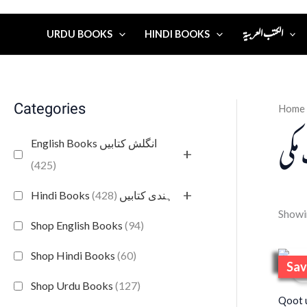
الكتب العربية
URDU BOOKS
HINDI BOOKS
Categories
Home
مکی
English Books انگلش کتابیں
+
(425)
+
(428)
Hindi Books ہندی کتابیں
Showin
Shop English Books
(94)
Shop Hindi Books
(60)
Sav
S
Shop Urdu Books
(127)
Qoot u