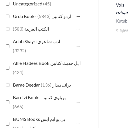
Uncategorized
(45)
Vols
وب اردو
+
(5843)
Urdu Books اردو کتابیں
Kutub 
+
(583)
الكتب العربية
1,50
₹
Adab Shayri ادب شاعری
+
(3232)
Ahle Hadees Book اہل حدیث کتابیں
(424)
(136)
Barae Deedar برائے دیدار
Barelvi Books بریلوی کتابیں
+
(666)
BUMS Books بی یو ایم ایس
+