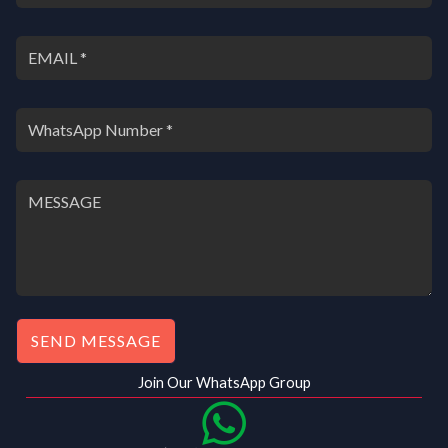
.
0
0
.
0
.
SEND MESSAGE
Join Our WhatsApp Group