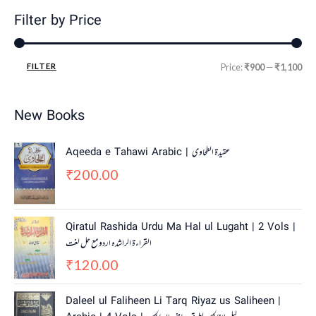
Filter by Price
FILTER
Price:
₹900
—
₹1,100
New Books
Aqeeda e Tahawi Arabic | عقیدة الطحاوی
200.00
₹
Qiratul Rashida Urdu Ma Hal ul Lugaht | 2 Vols |
القراءة الراشدہ اردو مع حل لغت
120.00
₹
O
C
Daleel ul Faliheen Li Tarq Riyaz us Saliheen |
r
u