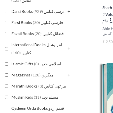
(125)
کتابیں
Sharh 
+
(929)
Darsi Books درسی کتابیں
2 Vols
غ المرام
(30)
Farsi Books فارسی کتابیں
Ahle H
کتابیں
(20)
Fazail Books فضائل کتابیں
2,50
₹
International Books انٹرنیشنل
+
(160)
کتابیں
(8)
Islamic Gifts اسلامی حدیہ
+
(128)
Magazines میگزین
(3)
Marathi Books مراٹھی کتابیں
(11)
Muslim Kids مسلم بچے
Qadeem Urdu Books قدیم اردو