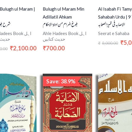
Bulugh ul Maram |
Bulugh ul Maram Min
Al Isabah Fi Tamy
Adillatil Ahkam
Sahabah Urdu | 9
الاصابہ فی تمیز الصحابہ
بلوغ المرام من ادلۃ الاحکام
شرح بلو
adees Book اہل
Ahle Hadees Book اہل
Seerat e Sahaba
حدیث کتابیں
حدیث 
5,
₹
8,000.00
₹
2,100.00
700.00
₹
₹
0.00
Original
Current
Save: 38.9%
price
price
Sale!
was:
is:
₹9,000.00.
₹5,500.00.