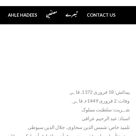
تبصرے
مصنفین
AHLE HADEES
CONTACT US
پیدائش: 18 فروری 1372, قاہرہ
وفات: 2 فروری 1449ء, قاہرہ
شہریت: سلطنت مملوک
استاذ: عبد الرحیم عراقی
تلمیذ خاص: شمس الدین سخاوی، جلال الدین سیوطی
پیشہ: الٰہیات دان، فقیہ، مفسر قرآن، حافظ قرآن، لیکچرر، قاضی،