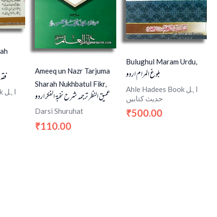
rah
Bulughul Maram Urdu,
Ameeq un Nazr Tarjuma
بلوغ المرام اردو
فقہ
Sharah Nukhbatul Fikr,
Ahle Hadees Book اہل
اہ
عمیق النظر ترجمہ شرح نخبة الفکر اردو
حدیث کتابیں
Darsi Shuruhat
500.00
₹
110.00
₹