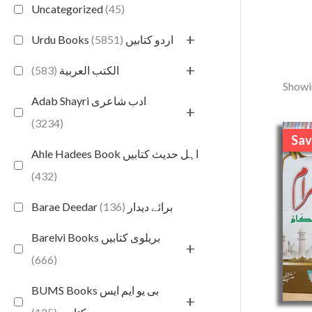
Uncategorized
(45)
+
(5851)
Urdu Books اردو کتابیں
+
(583)
الكتب العربية
Showin
Adab Shayri ادب شاعری
+
(3234)
Sav
S
Ahle Hadees Book اہل حدیث کتابیں
(432)
(136)
Barae Deedar برائے دیدار
Barelvi Books بریلوی کتابیں
+
(666)
BUMS Books بی یو ایم ایس
+