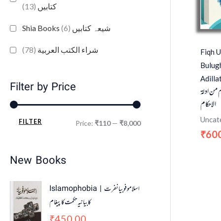
(13)
کتابیں
(6)
Shia Books شیعہ کتابیں
(78)
شراء الكتب العربية
Fiqh U
Bulug
Adilla
Filter by Price
 من ادلۃ
الاحکام
Uncat
FILTER
Price:
₹110
—
₹8,000
60
₹
New Books
Islamophobia | اسلاموفوبیا نفرت
کا بیانیہ حکمت کا پیغام
450.00
₹