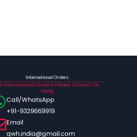
International Orders
r International Orders Please Contact Us
Using
Call/WhatsApp
+91-9329669919
Email
qwh.india@gmail.com