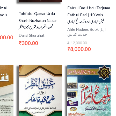
iz Al
Faiz ul Bari Urdu Tarjuma
Tohfatul Qamar Urdu
 Vols
Fath ul Bari | 10 Vols
فیض الباری اردو ترجمہ فتح الباری
Sharh Nuzhatun Nazar
تحفہۃ القمر اردو شرح نزہۃ النظر
Ahle Hadees Book اہل
حدیث کتابیں
Darsi Shuruhat
000.00
300.00
₹
12,000.00
₹
8,000.00
₹