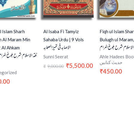
l Islam Sharh
Al Isaba Fi Tamyiz
Fiqh ul Islam Sha
h Al Maram Min
Sahaba Urdu | 9 Vols
Bulugh ul Maram,
 الاسلام شرح بلوغ المرام
الاصابہ فی تمیز الصحابہ
t Al Ahkam
فقہ الاسلام شرح بلوغ المرام
Sunni Seerat
Ahle Hadees Book ل
حدیث کتابیں
5,500.00
₹
9,000.00
₹
450.00
₹
egorized
0.00