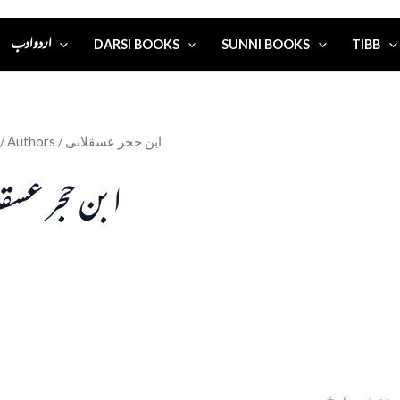
اردو ادب
DARSI BOOKS
SUNNI BOOKS
TIBB
/ Authors / ابن حجر عسقلانی
ابن حجر عسقل
 محدث، مؤرخ