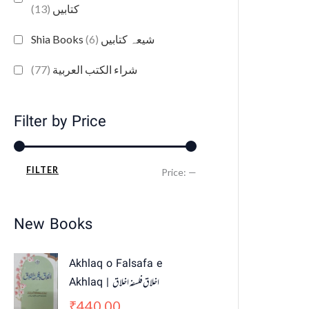
(13)
کتابیں
(6)
Shia Books شیعہ کتابیں
(77)
شراء الكتب العربية
Filter by Price
FILTER
Price:
—
New Books
Akhlaq o Falsafa e
Akhlaq | اخلاق فلسفہ اخلاق
440.00
₹