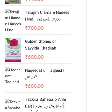
Tarajim Ulama e Hadees
Hind | تراجم علمائے حديث ہند
700.00
₹
Golden Stories of
Sayyida Khadijah
600.00
₹
Haqeeqat ul Taqleed |
حقیقت التقلید
600.00
₹
Tazkira Sahaba o Ahle
Bait | تذکرہ صحابہ واہل بیت | سوال و