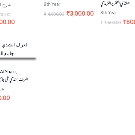
المغتذي التقرير الترمذي
8th Year
شرح ا
3,000.00
8th Year
₹
4,000.00
₹
00.00
00.00
80
₹
1,600.00
₹
 Al Shazi,
العرف الشذي على جامع
شر
0.00