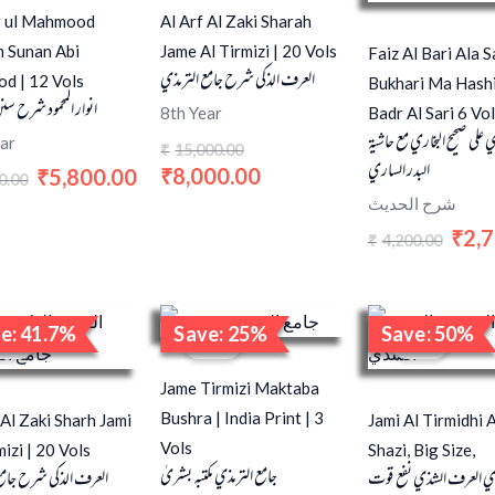
 ul Mahmood
Al Arf Al Zaki Sharah
h Sunan Abi
Jame Al Tirmizi | 20 Vols
Faiz Al Bari Ala S
العرف الذكي شرح جامع الترمذي
d | 12 Vols
Bukhari Ma Hashi
انوار المحمود شرح سنن
Badr Al Sari 6 Vo
8th Year
على صحيح البخاري مع حاشية
ar
15,000.00
₹
البدر الساري
8,000.00
5,800.00
₹
₹
0.00
شرح الحديث
2,
₹
4,200.00
₹
Original
Current
Original
Current
Origi
e: 41.7%
Save: 25%
Save: 50%
price
price
price
price
price
ale!
Sale!
Sale!
was:
is:
was:
is:
was:
₹12,000.00.
₹7,000.00.
₹4,000.00.
₹3,000.00.
₹1,60
Jame Tirmizi Maktaba
Bushra | India Print | 3
 Al Zaki Sharh Jami
Jami Al Tirmidhi A
Vols
mizi | 20 Vols
Shazi, Big Size,
جامع الترمذي مکتبہ بشریٰ
ذي العرف الشذي نفع قوت
العرف الذكي شرح جامع