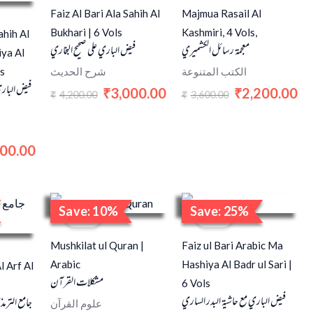
Faiz Al Bari Ala Sahih Al
Majmua Rasail Al
Bukhari | 6 Vols
Kashmiri, 4 Vols,
ahih Al
معجمة رسائل الكشميري
فيض الباري على صحيح البخاري
ya Al
ls
الكتب المتنوعة
شرح الحديث
فيض الباري 
3,000.00
2,200.00
₹
₹
4,200.00
3,600.00
₹
₹
700.00
nal
Current
Original
Current
Original
Cu
Save: 10%
Save: 25%
price
price
price
price
pri
Sale!
Sale!
is:
was:
is:
was:
is:
0.00.
₹800.00.
₹500.00.
₹450.00.
₹4,000.00.
₹3,
Mushkilat ul Quran |
Faiz ul Bari Arabic Ma
Arabic
Hashiya Al Badr ul Sari |
l Arf Al
مشكلات القرآن
6 Vols
فیض الباري مع حاشية البدر الساري
جامع الترم
علوم القرآن