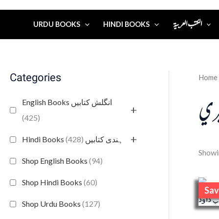
الكتب العربية
URDU BOOKS
HINDI BOOKS
Categories
Home
يري
English Books انگلش کتابیں
+
(425)
+
(428)
Hindi Books ہندی کتابیں
Showin
Shop English Books
(94)
Shop Hindi Books
(60)
Sav
S
Shop Urdu Books
(127)