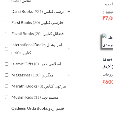
(125)
کتابیں
لحديث
+
(921)
Darsi Books درسی کتابیں
12,0
₹
7,0
₹
(30)
Farsi Books فارسی کتابیں
(20)
Fazail Books فضائل کتابیں
International Books انٹرنیشنل
+
(160)
کتابیں
Al Arf
(8)
Islamic Gifts اسلامی حدیہ
 الترمذي
+
وحات
(128)
Magazines میگزین
60
₹
(3)
Marathi Books مراٹھی کتابیں
(11)
Muslim Kids مسلم بچے
Qadeem Urdu Books قدیم اردو