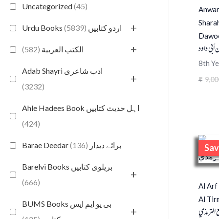
Uncategorized
(45)
Anwar
Shara
+
(5839)
Urdu Books اردو کتابیں
Dawoo
 أبي داود
+
(582)
الكتب العربية
8th Ye
Adab Shayri ادب شاعری
+
9,00
₹
(3232)
Ahle Hadees Book اہل حدیث کتابیں
(424)
(136)
Barae Deedar برائے دیدار
Sav
S
Barelvi Books بریلوی کتابیں
+
(666)
Al Arf
Al Tir
BUMS Books بی یو ایم ایس
 الترمذي
+