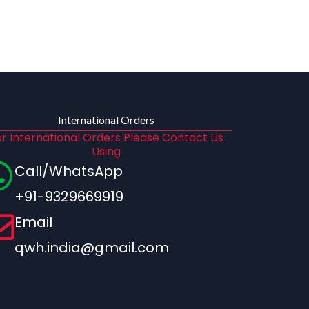
International Orders
r International Orders Please Contact Us
Using
Call/WhatsApp
+91-9329669919
Email
qwh.india@gmail.com