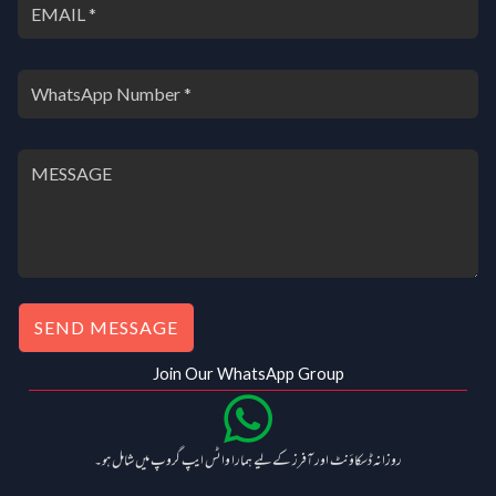
SEND MESSAGE
Join Our WhatsApp Group
روزانہ ڈسکاؤنٹ اور آفرز کے لیے ہمارا واٹس ایپ گروپ میں شامل ہو۔