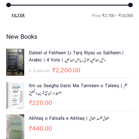
FILTER
Price:
₹2,700
—
₹10,000
New Books
O
C
Daleel ul Faliheen Li Tarq Riyaz us Saliheen |
r
u
Arabic | 4 Vols | دلیل الفالحین لطرق ریاض الصالحین
i
r
2,200.00
g
r
₹
3,000.00
₹
i
e
n
n
Ilm us Seegha Darsi Ma Tamreen o Taleeq | علم
a
t
الصیغہ درسی مع تمرین و تعلیق
l
p
220.00
p
r
₹
r
i
i
c
Akhlaq o Falsafa e Akhlaq | اخلاق فلسفہ اخلاق
c
e
440.00
e
i
₹
w
s