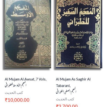
Al Mujam Al Awsat, 7 Vols,
Al Mujam As Saghir Al
المعجم الأوسط للطبراني
Tabarani,
المعجم الصغير الطبراني
كتب الحديث
كتب الحديث
10,000.00
₹
2,700.00
₹