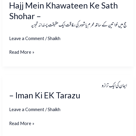
حج
Hajj Mein Khawateen Ke Sath
Hajj
میں
Mein
Shohar –
خواتین
Khawateen
حج میں خواتین کے ساتھ محرم یاشوہرکی رفاقت ایک حقیقت پسندانہ تجزیہ
کے
Ke
ساتھ
Sath
Leave a Comment
/
Shaikh
محرم
Shohar
یاشوہرک
Read More »
–
رفاقت
ایک
حقیقت
پسندانہ
ایمان
ایمان کی ایک ترازو
–
تجزیہ
کی
– Iman Ki EK Tarazu
Iman
ایک
Ki
ترازو
Leave a Comment
/
Shaikh
EK
Tarazu
Read More »