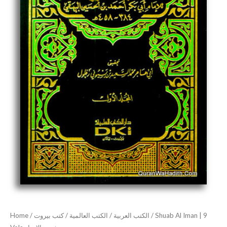
شعب
الإيمان
quantity
Home
/
كتب بيروت
/
الكتب العالمية
/
الكتب العربية
/ Shuab Al Iman | 9