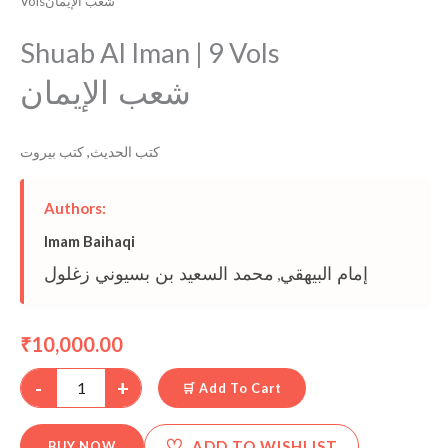
Volsشعب الإيمان
Shuab Al Iman | 9 Vols
شعب الإيمان
كتب بيروت
,
كتب الحديث
Authors:
Imam Baihaqi
محمد السعيد بن بسيوني زغلول
,
إمام البيهقي
10,000.00
₹
-
+
🛒 Add To Cart
♡
ADD TO WISHLIST
BUY NOW