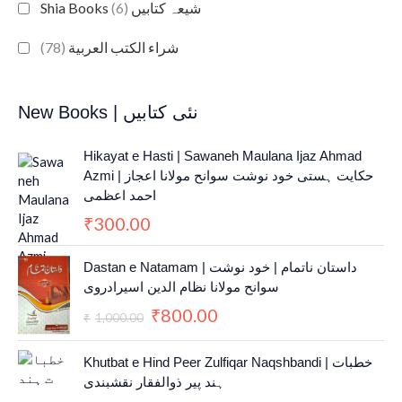
(6)
Shia Books شیعہ کتابیں
(78)
شراء الكتب العربية
New Books | نئی کتابیں
Hikayat e Hasti | Sawaneh Maulana Ijaz Ahmad
Azmi | حکایت ہستی خود نوشت سوانح مولانا اعجاز
احمد اعظمی
300.00
₹
O
C
Dastan e Natamam | داستان ناتمام | خود نوشت
r
u
سوانح مولانا نظام الدین اسیرادروی
i
r
800.00
₹
g
r
1,000.00
₹
i
e
n
n
Khutbat e Hind Peer Zulfiqar Naqshbandi | خطبات
a
t
ہند پیر ذوالفقار نقشبندی
l
p