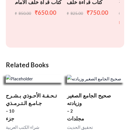
7 Vol
كتاب قراءة خلف
كتاب قراة خلف الامام
معرفۃ
الامام
650.00
750.00
₹
₹
850.00
825.00
6,0
₹
₹
₹
ریعۃ
اردو
4,
₹
Related Books
صحيح الجامع الصغير
تـحـفـة الأحـوذي بـشـرح
وزيادته
جـامـع الـتـرمـذي
– 10
– 2
مجلدات
جزء
تحقيق الحديث
شراء الكتب العربية