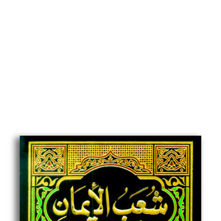
Shuab
Al
Iman
|
9
Vols
|