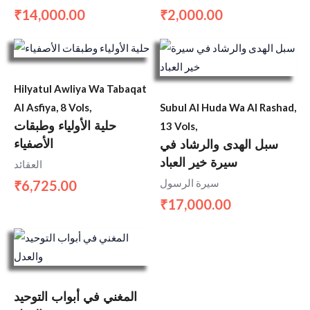
14,000.00
2,000.00
₹
₹
Hilyatul Awliya Wa Tabaqat
Al Asfiya, 8 Vols,
Subul Al Huda Wa Al Rashad,
حلية الأولياء وطبقات
13 Vols,
الأصفياء
سبل الهدى والرشاد في
سيرة خير العباد
العقائد
سيرة الرسول
6,725.00
₹
17,000.00
₹
المغني في أبواب التوحيد