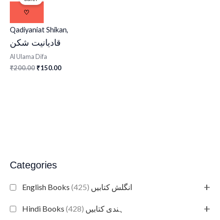
was:
is:
₹200.00.
₹150.00.
♡
Qadiyaniat Shikan,
قادیانیت شکن
Al Ulama Difa
200.00
150.00
₹
₹
Categories
+
(425)
English Books انگلش کتابیں
+
(428)
Hindi Books ہندی کتابیں