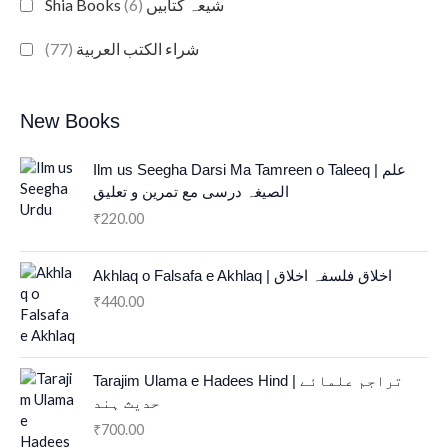
(6)
Shia Books شیعہ کتابیں
(77)
شراء الكتب العربية
New Books
Ilm us Seegha Darsi Ma Tamreen o Taleeq | علم
الصیغہ درسی مع تمرین و تعلیق
220.00
₹
Akhlaq o Falsafa e Akhlaq | اخلاق فلسفہ اخلاق
440.00
₹
Tarajim Ulama e Hadees Hind | تراجم علمائے
حديث ہند
700.00
₹