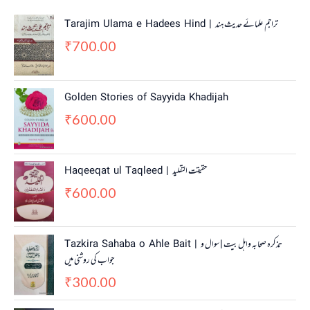
Tarajim Ulama e Hadees Hind | تراجم علمائے حديث ہند
700.00
₹
Golden Stories of Sayyida Khadijah
600.00
₹
Haqeeqat ul Taqleed | حقیقت التقلید
600.00
₹
Tazkira Sahaba o Ahle Bait | تذکرہ صحابہ واہل بیت | سوال و
جواب کی روشنی میں
300.00
₹