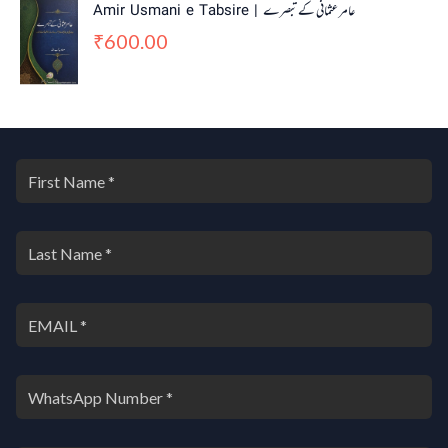
Amir Usmani e Tabsire | عامر عثمانی کے تبصرے
600.00
₹