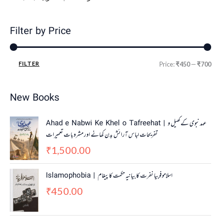
Filter by Price
FILTER
Price:
₹450
—
₹700
New Books
Ahad e Nabwi Ke Khel o Tafreehat | عہد نبوی کے کھیل و
تفریحات لباس آرائش بدن کھانے اور مشروبات تعمیرات
1,500.00
₹
Islamophobia | اسلاموفوبیا نفرت کا بیانیہ حکمت کا پیغام
450.00
₹