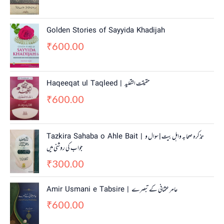
Golden Stories of Sayyida Khadijah
600.00
₹
Haqeeqat ul Taqleed | حقیقت التقلید
600.00
₹
Tazkira Sahaba o Ahle Bait | تذکرہ صحابہ واہل بیت | سوال و
جواب کی روشنی میں
300.00
₹
Amir Usmani e Tabsire | عامر عثمانی کے تبصرے
600.00
₹