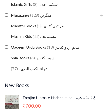
(8)
Islamic Gifts اسلامی حدیہ
+
(128)
Magazines میگزین
(3)
Marathi Books مراٹھی کتابیں
(11)
Muslim Kids مسلم بچے
(13)
Qadeem Urdu Books قدیم اردو کتابیں
(6)
Shia Books شیعہ کتابیں
(77)
شراء الكتب العربية
New Books
Tarajim Ulama e Hadees Hind | تراجم علمائے حديث ہند
700.00
₹