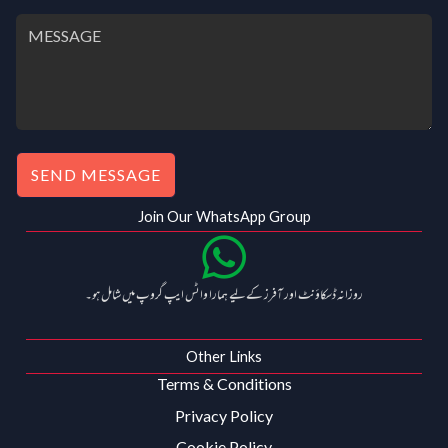
.
0
.
0
0
.
0
0
.
0
.
SEND MESSAGE
Join Our WhatsApp Group
روزانہ ڈسکاؤنٹ اور آفرز کے لیے ہمارا واٹس ایپ گروپ میں شامل ہو۔
Other Links
Terms & Conditions
Privacy Policy
Cookie Policy