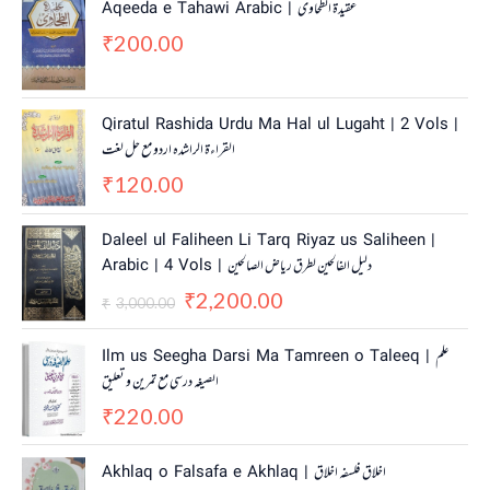
Aqeeda e Tahawi Arabic | عقیدة الطحاوی
200.00
₹
Qiratul Rashida Urdu Ma Hal ul Lugaht | 2 Vols |
القراءة الراشدہ اردو مع حل لغت
120.00
₹
O
C
Daleel ul Faliheen Li Tarq Riyaz us Saliheen |
r
u
Arabic | 4 Vols | دلیل الفالحین لطرق ریاض الصالحین
i
r
2,200.00
g
r
₹
3,000.00
₹
i
e
n
n
Ilm us Seegha Darsi Ma Tamreen o Taleeq | علم
a
t
الصیغہ درسی مع تمرین و تعلیق
l
p
220.00
p
r
₹
r
i
i
c
Akhlaq o Falsafa e Akhlaq | اخلاق فلسفہ اخلاق
c
e