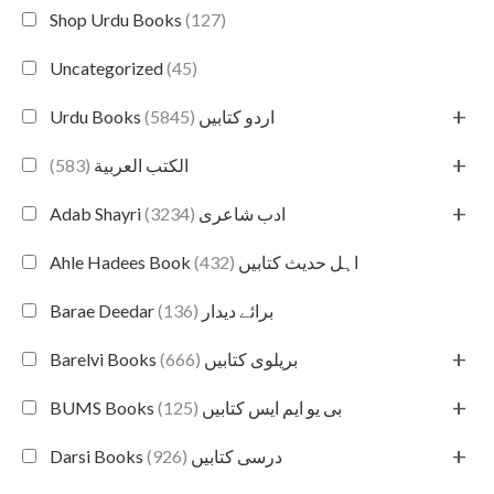
Shop Urdu Books
(127)
Uncategorized
(45)
+
(5845)
Urdu Books اردو کتابیں
+
(583)
الكتب العربية
+
(3234)
Adab Shayri ادب شاعری
(432)
Ahle Hadees Book اہل حدیث کتابیں
(136)
Barae Deedar برائے دیدار
+
(666)
Barelvi Books بریلوی کتابیں
+
(125)
BUMS Books بی یو ایم ایس کتابیں
+
(926)
Darsi Books درسی کتابیں