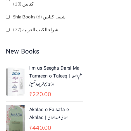
(13)
کتابیں
(6)
Shia Books شیعہ کتابیں
(77)
شراء الكتب العربية
New Books
Ilm us Seegha Darsi Ma
Tamreen o Taleeq | علم الصیغہ
درسی مع تمرین و تعلیق
220.00
₹
Akhlaq o Falsafa e
Akhlaq | اخلاق فلسفہ اخلاق
440.00
₹