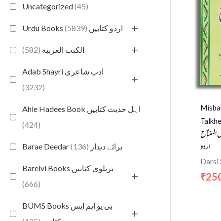
Uncategorized
(45)
+
(5839)
Urdu Books اردو کتابیں
+
(582)
الكتب العربية
Adab Shayri ادب شاعری
+
(3232)
Misba
Ahle Hadees Book اہل حدیث کتابیں
Talkhe
(424)
 المفتاح
اردو
(136)
Barae Deedar برائے دیدار
Darsi
Barelvi Books بریلوی کتابیں
+
25
₹
(666)
BUMS Books بی یو ایم ایس
+