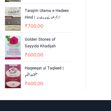
Tarajim Ulama e Hadees
Hind | تراجم علمائے حديث ہند
700.00
₹
Golden Stories of
Sayyida Khadijah
600.00
₹
Haqeeqat ul Taqleed |
حقیقت التقلید
600.00
₹