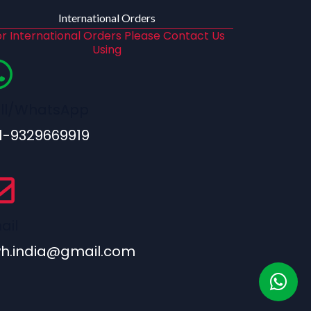
International Orders
r International Orders Please Contact Us
Using
ll/WhatsApp
1-9329669919
ail
h.india@gmail.com