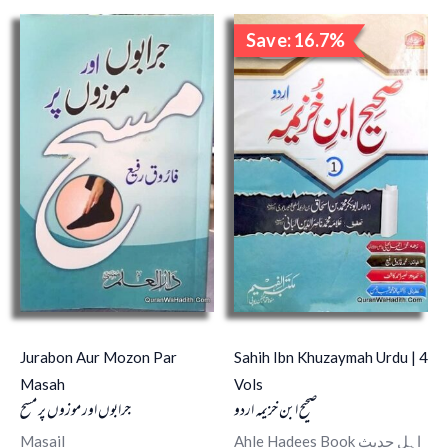
Original
Curren
Save: 16.7%
price
price
Sale!
was:
is:
₹3,000.00.
₹2,500
Jurabon Aur Mozon Par
Sahih Ibn Khuzaymah Urdu | 4
Masah
Vols
صحیح ابن خزیمہ اردو
جرابوں اور موزوں پر مسح
Masail
Ahle Hadees Book اہل حدیث