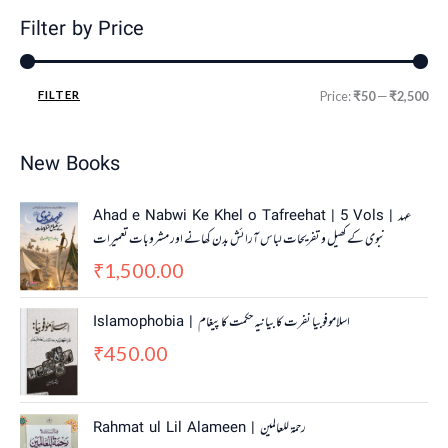
Filter by Price
FILTER
Price:
₹50
—
₹2,500
New Books
Ahad e Nabwi Ke Khel o Tafreehat | 5 Vols | عہد
نبوی کے کھیل و تفریحات لباس آرائش بدن کھانے اور مشروبات تعمیرات
1,500.00
₹
Islamophobia | اسلاموفوبیا نفرت کا بیانیہ حکمت کا پیغام
450.00
₹
Rahmat ul Lil Alameen | رحمۃ للعالمین