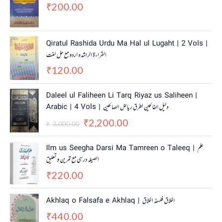
200.00
₹
Qiratul Rashida Urdu Ma Hal ul Lugaht | 2 Vols |
القراءة الراشدہ اردو مع حل لغت
120.00
₹
O
C
Daleel ul Faliheen Li Tarq Riyaz us Saliheen |
r
u
Arabic | 4 Vols | دلیل الفالحین لطرق ریاض الصالحین
i
r
2,200.00
g
r
₹
3,000.00
₹
i
e
n
n
Ilm us Seegha Darsi Ma Tamreen o Taleeq | علم
a
t
الصیغہ درسی مع تمرین و تعلیق
l
p
220.00
p
r
₹
r
i
i
c
Akhlaq o Falsafa e Akhlaq | اخلاق فلسفہ اخلاق
c
e
440.00
e
i
₹