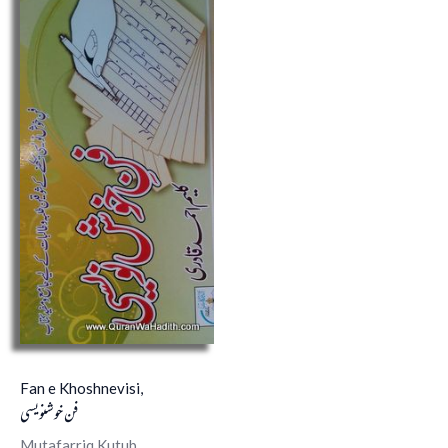
Fan e Khoshnevisi,
فن خوشنویسی
Mutafarriq Kutub