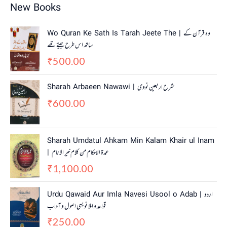
New Books
Wo Quran Ke Sath Is Tarah Jeete The | وہ قرآن کے
ساتھ اس طرح جیتے تھے
500.00
₹
Sharah Arbaeen Nawawi | شرح اربعین نووی
600.00
₹
Sharah Umdatul Ahkam Min Kalam Khair ul Inam
| عمدۃ الاحکام من کلام خیر الانام
1,100.00
₹
Urdu Qawaid Aur Imla Navesi Usool o Adab | اردو
قواعد و املا نویسی اصول و آداب
250.00
₹