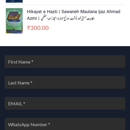
Hikayat e Hasti | Sawaneh Maulana Ijaz Ahmad
Azmi | حکایت ہستی خود نوشت سوانح مولانا اعجاز احمد اعظمی
300.00
₹