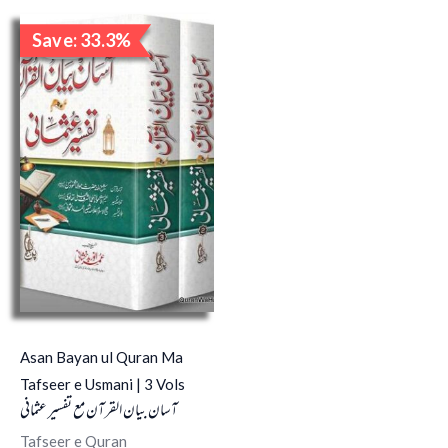
Original
Current
Save: 33.3%
price
price
Sale!
was:
is:
₹3,000.00.
₹2,000.00.
Asan Bayan ul Quran Ma
Tafseer e Usmani | 3 Vols
آسان بیان القرآن مع تفسیر عثمانی
Tafseer e Quran