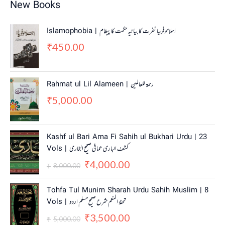
New Books
Islamophobia | اسلاموفوبیا نفرت کا بیانیہ حکمت کا پیغام
450.00
₹
Rahmat ul Lil Alameen | رحمۃ للعالمین
5,000.00
₹
O
C
Kashf ul Bari Ama Fi Sahih ul Bukhari Urdu | 23
r
u
Vols | کشف الباری عما فی صحیح البخاری
i
r
4,000.00
g
r
₹
8,000.00
₹
i
e
n
n
O
C
Tohfa Tul Munim Sharah Urdu Sahih Muslim | 8
a
t
r
u
Vols | تحفۃ المنعم شرح صحیح مسلم اردو
l
p
i
r
3,500.00
p
r
g
r
₹
5,000.00
₹