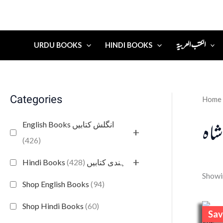
الكتب العربية
URDU BOOKS
HINDI BOOKS
Categories
Home
شاہ
English Books انگلش کتابیں
+
(426)
+
(428)
Hindi Books ہندی کتابیں
Showin
Shop English Books
(94)
Shop Hindi Books
(60)
Sav
S