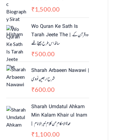
p
r
1,500.00
₹
r
i
i
c
c
e
Wo Quran Ke Sath Is
e
i
Tarah Jeete The | وہ قرآن کے
w
s
ساتھ اس طرح جیتے تھے
a
:
500.00
₹
s
₹
:
4
₹
5
Sharah Arbaeen Nawawi |
5
0
شرح اربعین نووی
5
.
600.00
₹
0
0
.
0
Sharah Umdatul Ahkam
0
.
Min Kalam Khair ul Inam
0
.
| عمدۃ الاحکام من کلام خیر الانام
1,100.00
₹