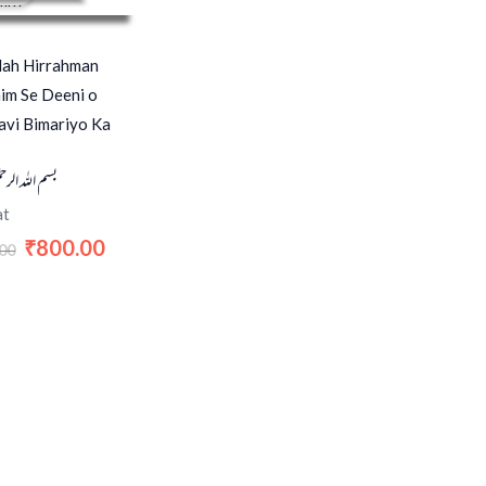
was:
is:
₹865.00.
₹800.00.
lah Hirrahman
im Se Deeni o
avi Bimariyo Ka
بسم الله الرح
at
800.00
₹
00