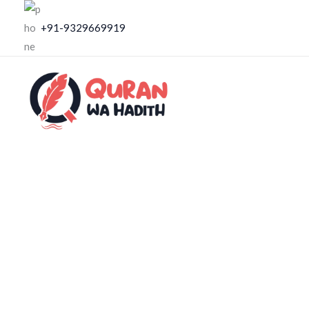
Skip
+91-9329669919
to
content