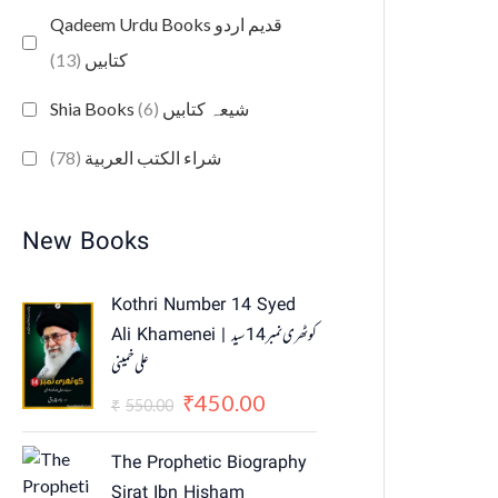
Qadeem Urdu Books قدیم اردو
(13)
کتابیں
(6)
Shia Books شیعہ کتابیں
(78)
شراء الكتب العربية
New Books
O
C
Kothri Number 14 Syed
r
u
Ali Khamenei | کوٹھری نمبر 14 سید
i
r
علی خمینی
g
r
i
e
450.00
₹
550.00
₹
n
n
a
t
The Prophetic Biography
l
p
Sirat Ibn Hisham