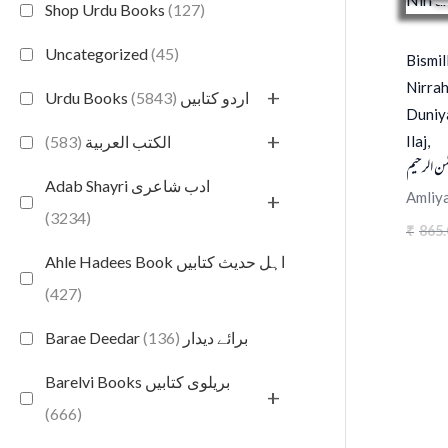
Shop Urdu Books
(127)
Uncategorized
(45)
Bismil
Nirrah
+
(5843)
Urdu Books اردو کتابیں
Duniy
+
Ilaj,
(583)
الكتب العربية
مٰن الرحیم
Adab Shayri ادب شاعری
Amliy
+
(3234)
865.
₹
Ahle Hadees Book اہل حدیث کتابیں
(427)
(136)
Barae Deedar برائے دیدار
Barelvi Books بریلوی کتابیں
+
(666)